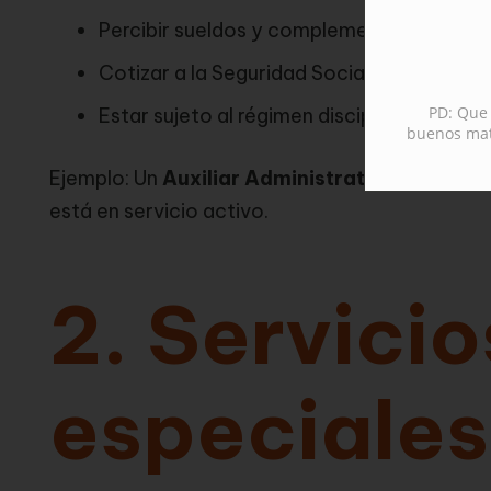
Percibir sueldos y complementos.
Cotizar a la Seguridad Social.
PD: Que 
Estar sujeto al régimen disciplinario y de 
buenos mate
Ejemplo: Un
Auxiliar Administrativo del Esta
está en servicio activo.
2. Servicio
especiales