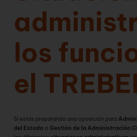
administr
los funci
el TREBE
Si estás preparando una oposición para
Admini
del Estado
o
Gestión de la Administración Ci