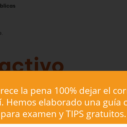
blicas
e.
 activo
ece la pena 100% dejar el co
ando están desempeñando su puesto de trabajo
í. Hemos elaborado una guía c
do nombrados.
para examen y TIPS gratuitos.