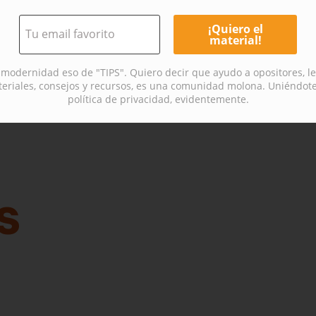
modernidad eso de "TIPS". Quiero decir que ayudo a opositores, 
incompatibilidades.
riales, consejos y recursos, es una comunidad molona. Uniéndote
política de privacidad, evidentemente.
do
que trabaja en una delegación gubernamental
s