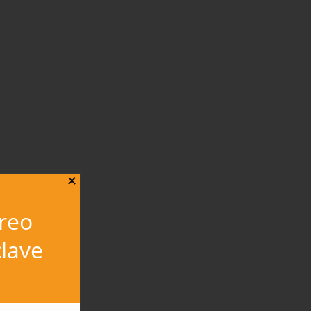
✕
rreo
lave