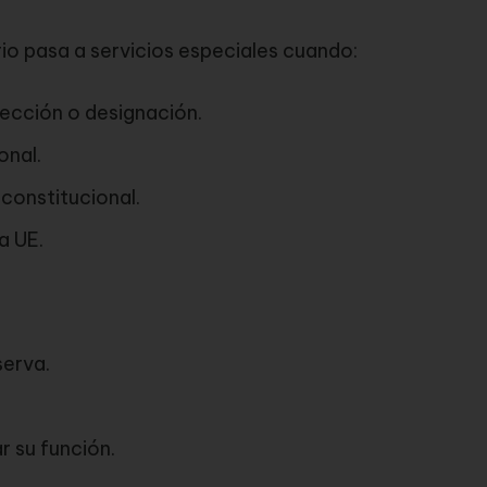
rio pasa a servicios especiales cuando:
lección o designación.
onal.
constitucional.
a UE.
serva.
r su función.