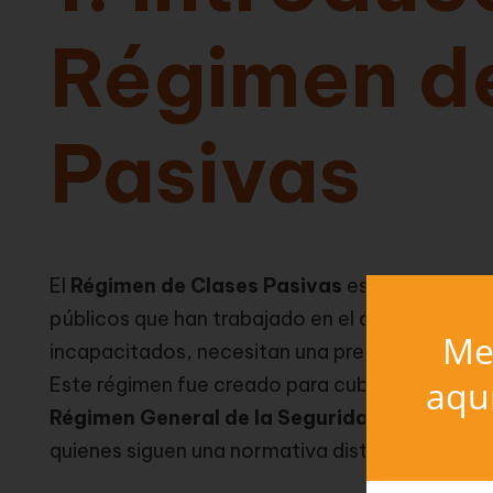
Régimen d
Pasivas
El
Régimen de Clases Pasivas
es un sistema d
públicos que han trabajado en el ámbito del sec
Mer
incapacitados, necesitan una prestación econó
aqu
Este régimen fue creado para cubrir las necesi
Régimen General de la Seguridad Social
, co
quienes siguen una normativa distinta en cuant