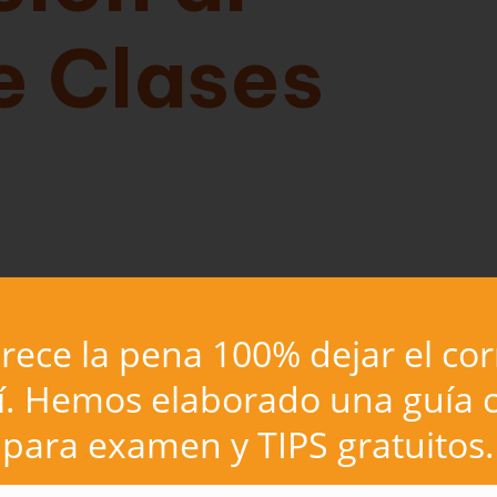
e Clases
e pensiones destinado a los funcionarios
tor público y que, una vez jubilados o
ece la pena 100% dejar el co
mica que les permita vivir de manera digna.
í. Hemos elaborado una guía c
dades de los funcionarios que no cotizan al
mo es el caso de los funcionarios de carrera,
para examen y TIPS gratuitos.
o a sus derechos y prestaciones.