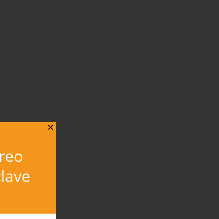
✕
rreo
lave