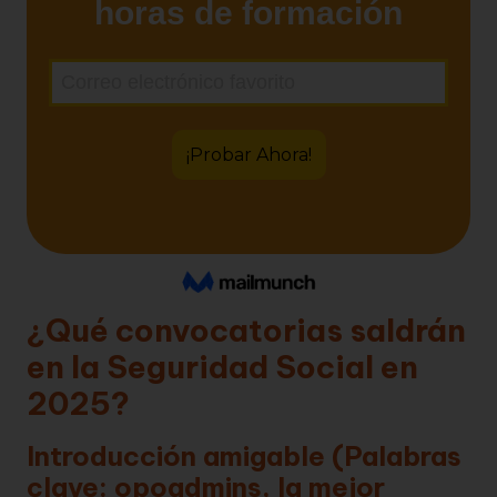
¿Qué convocatorias saldrán
en la Seguridad Social en
2025?
Introducción amigable (Palabras
clave: opoadmins, la mejor