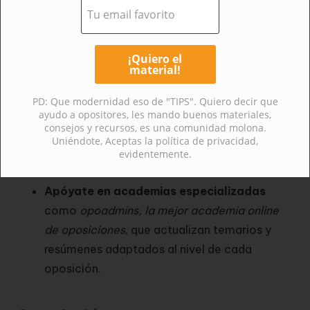
Revisa siempre la convocatoria en el BOE
,
pues puede incluir detalles específicos sobre
titulaciones equivalentes.
No subestimes Auxiliar Administrativo:
PD: Que modernidad eso de "TIPS". Quiero decir que
aunque el requisito sea ESO, la competencia
ayudo a opositores, les mando buenos materiales,
es alta.
consejos y recursos, es una comunidad molona.
Uniéndote, Aceptas la política de privacidad,
Si vienes de C2, dar el salto a C1 es natural
evidentemente.
y mucho más rápido.
Apóyate en academias especializadas
como
opoadmins, la mejor academia online
de oposiciones
, que actualizan temarios y
resúmenes adaptados al nivel de cada
oposición.