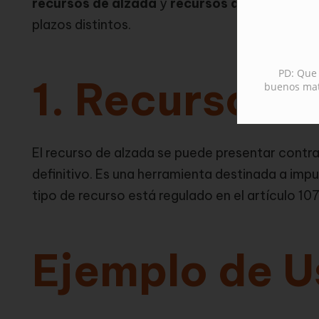
recursos de alzada
y
recursos de reposición
plazos distintos.
PD: Que 
1. Recurso d
buenos mate
El recurso de alzada se puede presentar contr
definitivo. Es una herramienta destinada a imp
tipo de recurso está regulado en el artículo 107
Ejemplo de U