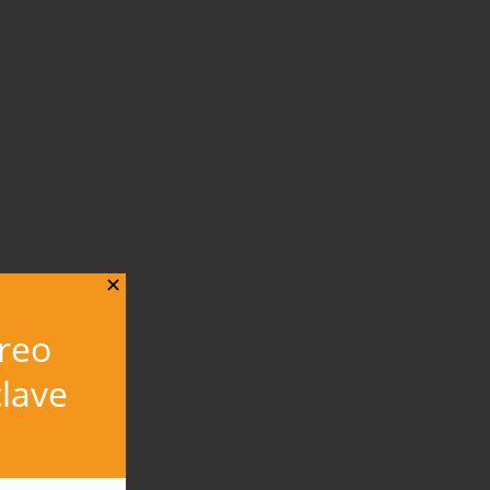
✕
rreo
lave