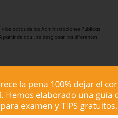
e «los actos de las Administraciones Públicas
 partir de aquí, se desglosan los diferentes
cursos
ece la pena 100% dejar el co
vos
í. Hemos elaborado una guía c
para examen y TIPS gratuitos.
trativos fundamentalmente en dos grupos: