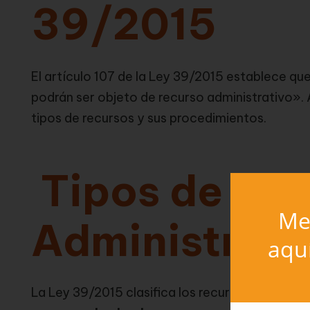
39/2015
El artículo 107 de la Ley 39/2015 establece qu
podrán ser objeto de recurso administrativo». A
tipos de recursos y sus procedimientos.
Tipos de Re
Mer
Administrati
aqu
La Ley 39/2015 clasifica los recursos adminis