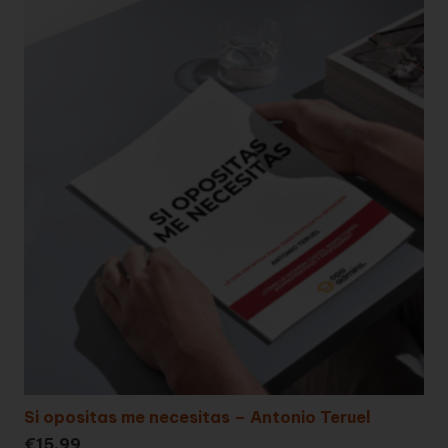
Si opositas me necesitas – Antonio Teruel
€
15,99