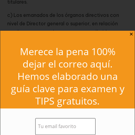
titulares.
c) Los emanados de los órganos directivos con
nivel de Director general o superior, en relación
con las competencias que tengan atribuidas en
✕
materia de personal.
Merece la pena 100%
d) En los Organismos públicos y entidades de
dejar el correo aquí.
derecho público vinculados o dependientes de la
Administración General del Estado, los emanados
Hemos elaborado una
de los máximos órganos de dirección
guía clave para examen y
unipersonales o colegiados, de acuerdo con lo que
establezcan sus estatutos, salvo que por ley se
TIPS gratuitos.
establezca otra cosa.