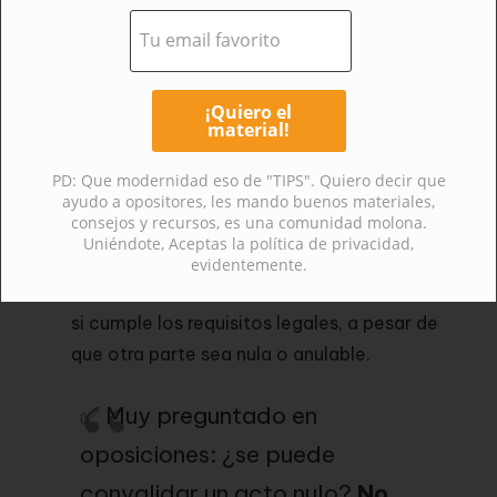
anterior
.
Conversión
Si un acto nulo puede aprovecharse como
otro tipo de acto válido, se convierte en éste.
PD: Que modernidad eso de "TIPS". Quiero decir que
ayudo a opositores, les mando buenos materiales,
consejos y recursos, es una comunidad molona.
Conservación
Uniéndote, Aceptas la política de privacidad,
evidentemente.
Parte del procedimiento puede
conservarse
si cumple los requisitos legales, a pesar de
que otra parte sea nula o anulable.
✅ Muy preguntado en
oposiciones: ¿se puede
convalidar un acto nulo?
No
,