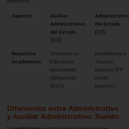
avanzada.
Aspecto
Auxiliar
Administrativ
Administrativo
del Estado
del Estado
(C1)
(C2)
Requisitos
Graduado en
Bachillerato o
Académicos
Educación
Técnico
Secundaria
Superior (FP
Obligatoria
Grado
(ESO)
Superior)
Diferencias entre Administrativo
y Auxiliar Administrativo: Sueldo
El
sueldo base
es otro aspecto que suele ser