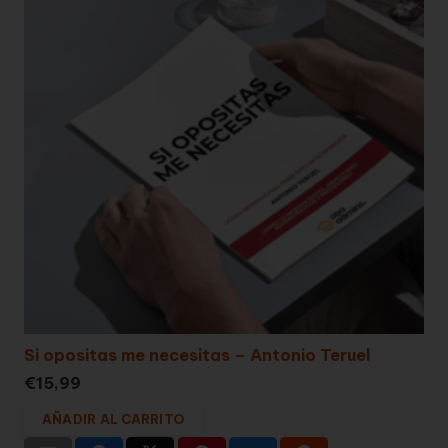
Si opositas me necesitas – Antonio Teruel
€
15,99
AÑADIR AL CARRITO