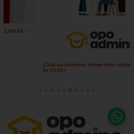
¿Qué oposiciones tienen más salidas laborales
en 2025?