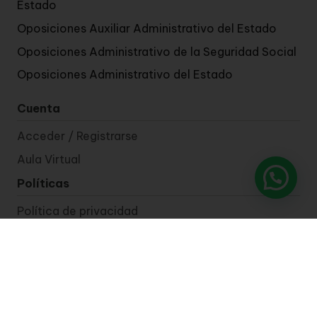
Estado
Oposiciones Auxiliar Administrativo del Estado
Oposiciones Administrativo de la Seguridad Social
Oposiciones Administrativo del Estado
Cuenta
Acceder / Registrarse
Aula Virtual
Políticas
Política de privacidad
Aviso legal
Política de cookies
Contacto
+34 678 35 44 71