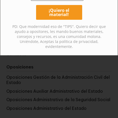
Menú
Inicio
PD: Que modernidad eso de "TIPS". Quiero decir que
Oposiciones
ayudo a opositores, les mando buenos materiales,
consejos y recursos, es una comunidad molona.
Quienes somos
Uniéndote, Aceptas la política de privacidad,
Blog
evidentemente.
Contacto
Oposiciones
Oposiciones Gestión de la Administración Civil del
Estado
Oposiciones Auxiliar Administrativo del Estado
Oposiciones Administrativo de la Seguridad Social
Oposiciones Administrativo del Estado