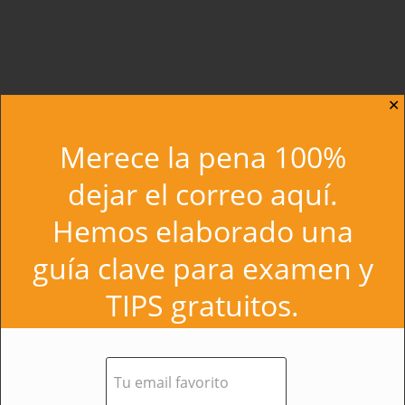
✕
Merece la pena 100%
dejar el correo aquí.
Hemos elaborado una
Únete a la mayor comunidad de opositores
guía clave para examen y
TIPS gratuitos.
Academia de Oposiciones
Administración General del Estado (AGE)