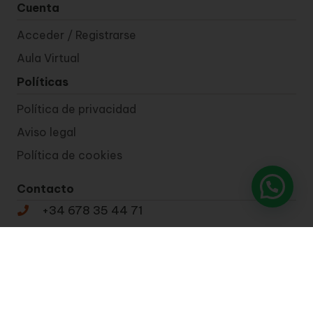
Cuenta
Acceder / Registrarse
Aula Virtual
Políticas
Política de privacidad
Aviso legal
Política de cookies
Contacto
+34 678 35 44 71
info@opoadmins.com
Síguenos