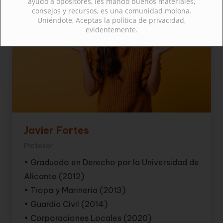
ayudo a opositores, les mando buenos materiales,
consejos y recursos, es una comunidad molona.
Uniéndote, Aceptas la política de privacidad,
evidentemente.
Javier Fortes
Profesor
• Graduado en Derecho por la Universidad de
Alicante (2012)
• Tropa y Marinería (2013)
• Guardia Civil (2014)
• Corporaciones Locales (2020)